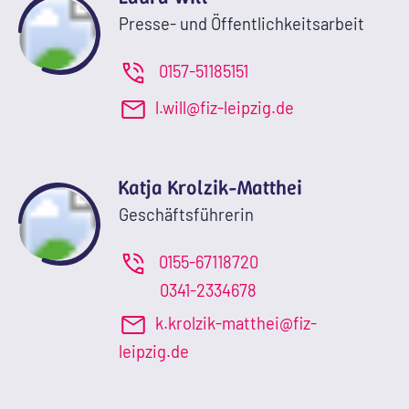
Presse- und Öffentlichkeitsarbeit
0157-51185151
l.will@fiz-leipzig.de
Katja Krolzik-Matthei
Geschäftsführerin
0155-67118720
0341-2334678
k.krolzik-matthei@fiz-
leipzig.de