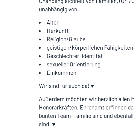
Chancengleichheit von Familien, (Ur-/G
unabhängig von:
Alter
Herkunft
Religion/Glaube
geistigen/körperlichen Fähigkeiten
Geschlechter-Identität
sexueller Orientierung
Einkommen
Wir sind für euch da! ♥️
Außerdem möchten wir herzlich allen M
Honorarkräften, Ehrenamtler*innen dan
bunten Team-Familie sind und ebenfall
sind! ♥️