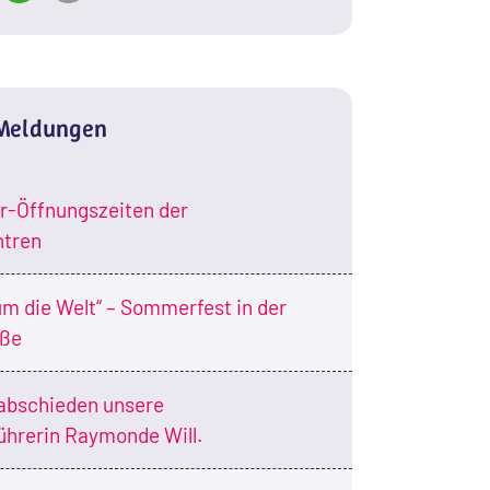
 Meldungen
-Öffnungszeiten der
ntren
um die Welt“ – Sommerfest in der
aße
abschieden unsere
ührerin Raymonde Will.