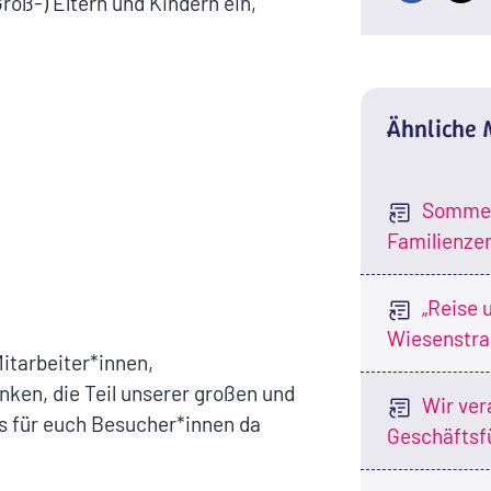
roß-) Eltern und Kindern ein,
Ähnliche
Sommer
Familienze
„Reise 
Wiesenstr
itarbeiter*innen,
ken, die Teil unserer großen und
Wir ver
s für euch Besucher*innen da
Geschäftsf