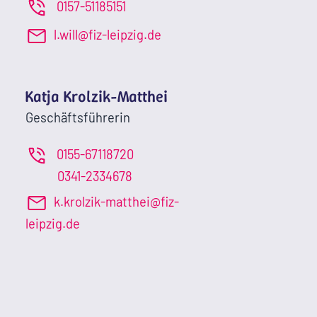
0157-51185151
l.will@fiz-leipzig.de
Katja Krolzik-Matthei
Geschäftsführerin
0155-67118720
0341-2334678
k.krolzik-matthei@fiz-
leipzig.de