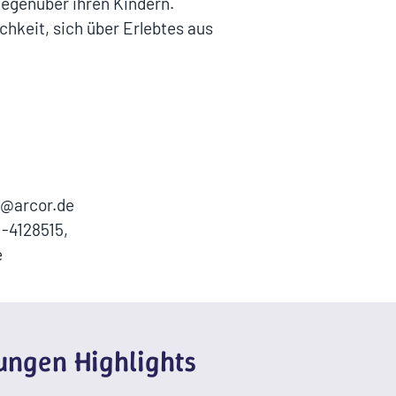
gegenüber ihren Kindern.
chkeit, sich über Erlebtes aus
er@arcor.de
-4128515,
e
ngen Highlights