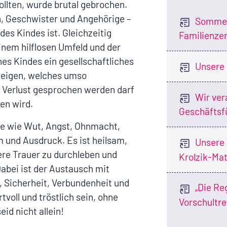
ollten, wurde brutal gebrochen.
rn, Geschwister und Angehörige –
Sommer
des Kindes ist. Gleichzeitig
Familienze
einem hilflosen Umfeld und der
nes Kindes ein gesellschaftliches
Unsere 
hweigen, welches umso
n Verlust gesprochen werden darf
Wir ver
en wird.
Geschäftsf
hle wie Wut, Angst, Ohnmacht,
 und Ausdruck. Es ist heilsam,
Unsere 
ere Trauer zu durchleben und
Krolzik-Mat
abei ist der Austausch mit
 Sicherheit, Verbundenheit und
„Die Re
voll und tröstlich sein, ohne
Vorschultre
id nicht allein!