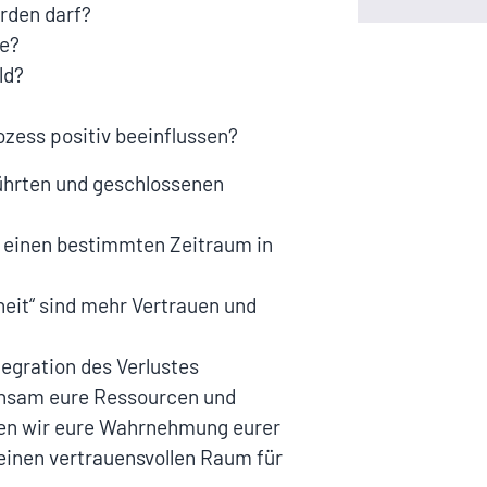
erden darf?
de?
ld?
?
zess positiv beeinflussen?
führten und geschlossenen
r einen bestimmten Zeitraum in
eit“ sind mehr Vertrauen und
tegration des Verlustes
insam eure Ressourcen und
len wir eure Wahrnehmung eurer
einen vertrauensvollen Raum für