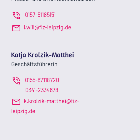
0157-51185151
l.will@fiz-leipzig.de
Katja Krolzik-Matthei
Geschäftsführerin
0155-67118720
0341-2334678
k.krolzik-matthei@fiz-
leipzig.de