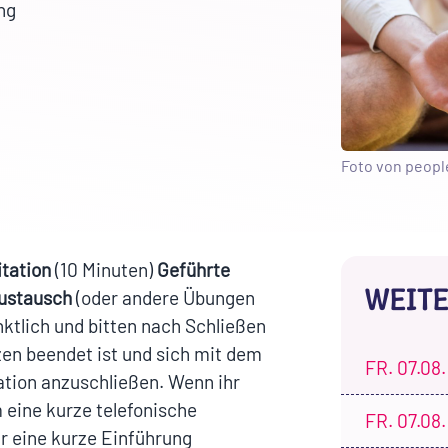
ng
Foto von peopl
tation
(10 Minuten)
Geführte
WEITE
ustausch
(oder andere Übungen
nktlich und bitten nach Schließen
tzen beendet ist und sich mit dem
FR.
07.08.
tion anzuschließen. Wenn ihr
 eine kurze telefonische
FR.
07.08.
r eine kurze Einführung