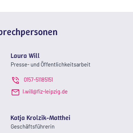
sprechpersonen
Laura Will
Presse- und Öffentlichkeitsarbeit
0157-51185151
l.will@fiz-leipzig.de
Katja Krolzik-Matthei
Geschäftsführerin