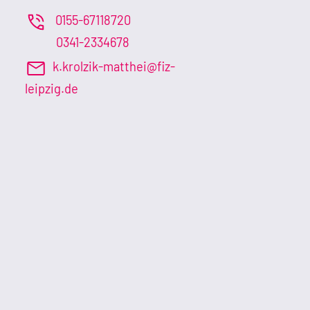
0155-67118720
0341-2334678
k.krolzik-matthei@fiz-
leipzig.de