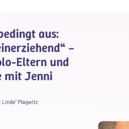
bedingt aus:
inerziehend“ –
olo-Eltern und
e mit Jenni
 Linde“ Plagwitz