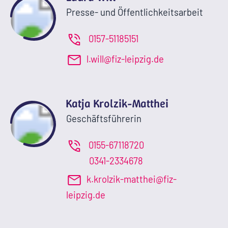
Presse- und Öffentlichkeitsarbeit
0157-51185151
l.will@fiz-leipzig.de
Katja Krolzik-Matthei
Geschäftsführerin
0155-67118720
0341-2334678
k.krolzik-matthei@fiz-
leipzig.de