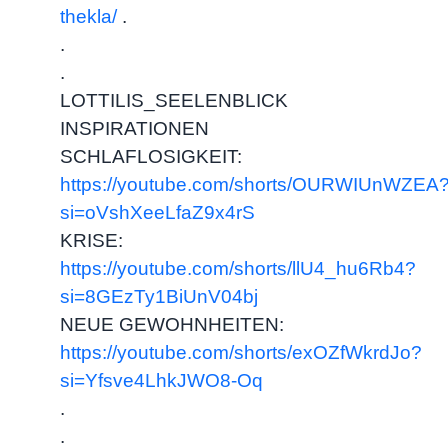
thekla/
.
.
.
LOTTILIS_SEELENBLICK
INSPIRATIONEN
SCHLAFLOSIGKEIT:
https://youtube.com/shorts/OURWIUnWZEA
si=oVshXeeLfaZ9x4rS
KRISE:
https://youtube.com/shorts/llU4_hu6Rb4?
si=8GEzTy1BiUnV04bj
NEUE GEWOHNHEITEN:
https://youtube.com/shorts/exOZfWkrdJo?
si=Yfsve4LhkJWO8-Oq
.
.