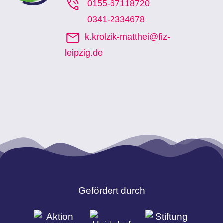
0155-67118720
0341-2334678
k.krolzik-matthei@fiz-
leipzig.de
Gefördert durch