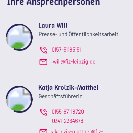
Ihre Ansprechpersonen
Laura Will
Presse- und Öffentlichkeitsarbeit
0157-51185151
l.will@fiz-leipzig.de
Katja Krolzik-Matthei
Geschäftsführerin
0155-67118720
0341-2334678
k.krolzik-matthei@fiz-