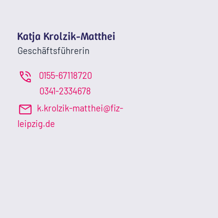
Katja Krolzik-Matthei
Geschäftsführerin
0155-67118720
0341-2334678
k.krolzik-matthei@fiz-
leipzig.de