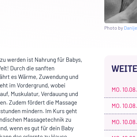
Photo by
Danije
 zu werden ist Nahrung für Babys,
WEITE
elt! Durch die sanften
ährt es Wärme, Zuwendung und
eht im Vordergrund, wobei
MO.
10.08.
slauf, Muskulatur, Verdauung und
den. Zudem fördert die Massage
MO.
10.08.
istunden mindern. Im Kurs geht
r indischen Massagetechnik zu
MO.
10.08.
nd, wenn es gut für dein Baby
 kann das erlernte zu Hause