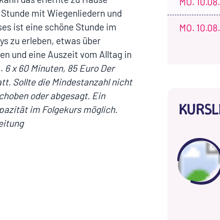
MO.
10.08.
 Stunde mit Wiegenliedern und
es ist eine schöne Stunde im
MO.
10.08.
ys zu erleben, etwas über
n und eine Auszeit vom Alltag in
n.
6 x 60 Minuten, 85 Euro
Der
t. Sollte die Mindestanzahl nicht
schoben oder abgesagt. Ein
KURSL
apazität im Folgekurs möglich.
eitung