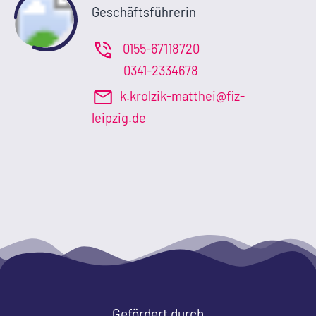
Geschäftsführerin
0155-67118720
0341-2334678
k.krolzik-matthei@fiz-
leipzig.de
Gefördert durch