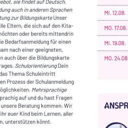
ebot, sie findet auf Deutsch,
ldung auch in anderen Sprachen
MI.
12.08.
ung zur Bildungskarte
Unser
le Eltern, die sich auf den Kita-
MO.
17.08.
möchten oder bereits mittendrin
 die Bedarfsanmeldung für einen
MI.
19.08.
nsam nach einer geeigneten,
n auch über die Bildungskarte
MO.
24.08
rages.
Schulorientierung
Dein
 das Thema Schuleintritt
 den Prozess der Schulanmeldung
öglichkeiten.
Mehrsprachige
rachig auf und du hast Fragen
ANSP
in unsere Beratung kommen. Wir
hr euer Kind beim Lernen, aller
n, unterstützen könnt.