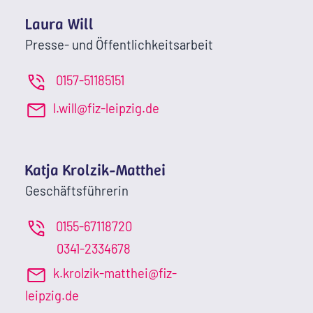
Laura Will
Presse- und Öffentlichkeitsarbeit
0157-51185151
l.will@fiz-leipzig.de
Katja Krolzik-Matthei
Geschäftsführerin
0155-67118720
0341-2334678
k.krolzik-matthei@fiz-
leipzig.de