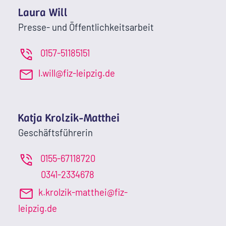
Laura Will
Presse- und Öffentlichkeitsarbeit
0157-51185151
l.will@fiz-leipzig.de
Katja Krolzik-Matthei
Geschäftsführerin
0155-67118720
0341-2334678
k.krolzik-matthei@fiz-
leipzig.de