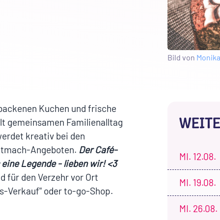
Bild von
Monik
ebackenen Kuchen und frische
WEITE
eilt gemeinsamen Familienalltag
erdet kreativ bei den
Mitmach-Angeboten.
Der Café-
MI.
12.08.
 eine Legende - lieben wir! <3
 für den Verzehr vor Ort
MI.
19.08.
us-Verkauf" oder to-go-Shop.
MI.
26.08.