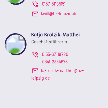
0157-51185151
l.will@fiz-leipzig.de
Katja Krolzik-Matthei
Geschäftsführerin
0155-67118720
0341-2334678
k.krolzik-matthei@fiz-
leipzig.de