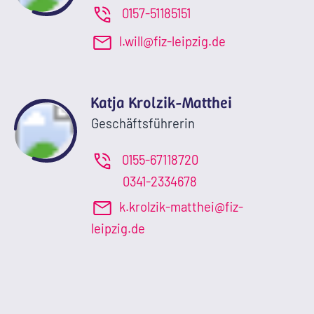
0157-51185151
l.will@fiz-leipzig.de
Katja Krolzik-Matthei
Geschäftsführerin
0155-67118720
0341-2334678
k.krolzik-matthei@fiz-
leipzig.de