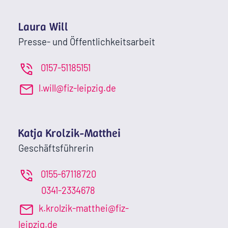
Laura Will
Presse- und Öffentlichkeitsarbeit
0157-51185151
l.will@fiz-leipzig.de
Katja Krolzik-Matthei
Geschäftsführerin
0155-67118720
0341-2334678
k.krolzik-matthei@fiz-
leipzig.de