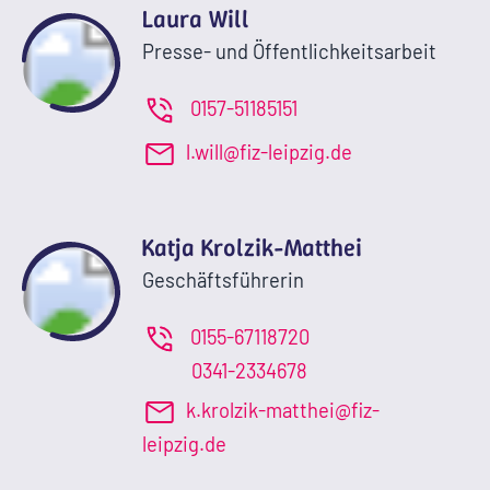
Laura Will
Presse- und Öffentlichkeitsarbeit
0157-51185151
l.will@fiz-leipzig.de
Katja Krolzik-Matthei
Geschäftsführerin
0155-67118720
0341-2334678
k.krolzik-matthei@fiz-
leipzig.de