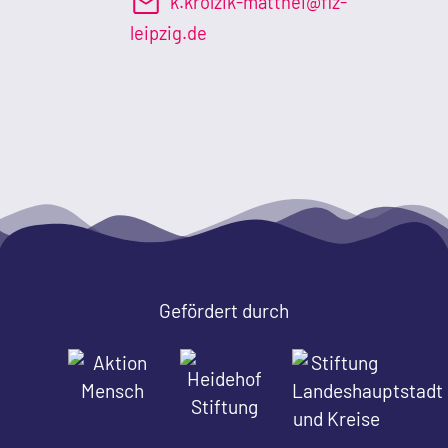
k.krolzik-matthei@fiz-
leipzig.de
Gefördert durch