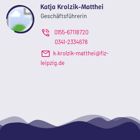
Katja Krolzik-Matthei
Geschäftsführerin
0155-67118720
0341-2334678
k.krolzik-matthei@fiz-
leipzig.de