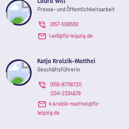
Laura Will
Presse- und Öffentlichkeitsarbeit
0157-51185151
l.will@fiz-leipzig.de
Katja Krolzik-Matthei
Geschäftsführerin
0155-67118720
0341-2334678
k.krolzik-matthei@fiz-
leipzig.de