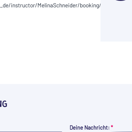
t_de/instructor/MelinaSchneider/booking/2670
NG
Deine Nachricht:
*