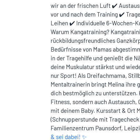
wir an der frischen Luft ✔️ Aust
vor und nach dem Training ✔️ Trag
Leihen ✔️ Individuelle 6-Wochen-
Warum Kangatraining? Kangatrainin
rückbildungsfreundliches Ganzkörp
Bedürfnisse von Mamas abgestimmt 
in der Tragehilfe und genießt die N
deine Muskulatur stärkst und wie
nur Sport! Als Dreifachmama, Still
Mentaltrainerin bringt Melina ihre
dich bestmöglich zu unterstützen. 
Fitness, sondern auch Austausch, 
mit deinem Baby. Kursstart & Ort M
(Schnupperstunde mit Tragecheck
Familienzentrum Paunsdorf, Leipz
& sei dabei! ✨