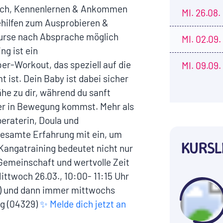
ausch, Kennenlernen & Ankommen
MI.
26.08.
ehilfen zum Ausprobieren &
Kurse nach Absprache möglich
MI.
02.09.
g ist ein
er-Workout, das speziell auf die
MI.
09.09.
ist. Dein Baby ist dabei sicher
ähe zu dir, während du sanft
der in Bewegung kommst. Mehr als
beraterin, Doula und
 gesamte Erfahrung mit ein, um
KURSL
Kangatraining bedeutet nicht nur
Gemeinschaft und wertvolle Zeit
ittwoch 26.03., 10:00- 11:15 Uhr
) und dann immer mittwochs
ig (04329)
✨ Melde dich jetzt an