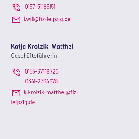
0157-51185151
l.will@fiz-leipzig.de
Katja Krolzik-Matthei
Geschäftsführerin
0155-67118720
0341-2334678
k.krolzik-matthei@fiz-
leipzig.de