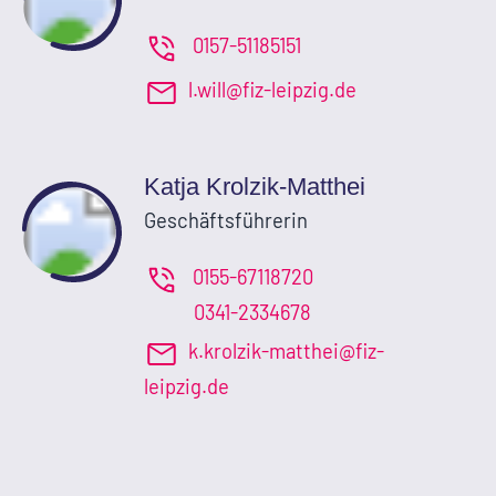
0157-51185151
l.will@fiz-leipzig.de
Katja Krolzik-Matthei
Geschäftsführerin
0155-67118720
0341-2334678
k.krolzik-matthei@fiz-
leipzig.de