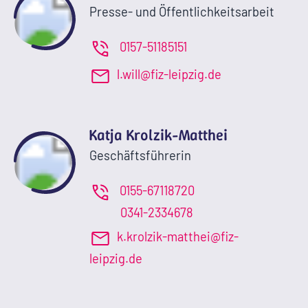
Presse- und Öffentlichkeitsarbeit
0157-51185151
l.will@fiz-leipzig.de
Katja Krolzik-Matthei
Geschäftsführerin
0155-67118720
0341-2334678
k.krolzik-matthei@fiz-
leipzig.de