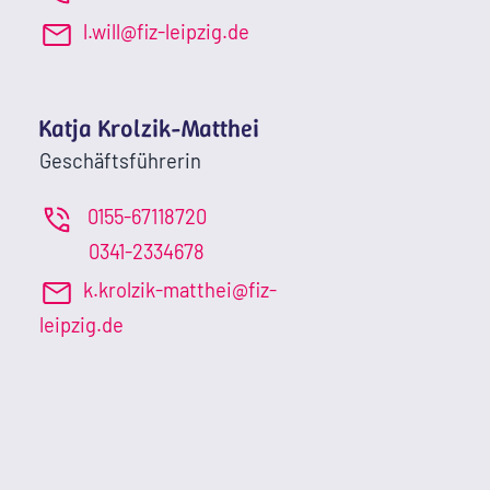
l.will@fiz-leipzig.de
Katja Krolzik-Matthei
Geschäftsführerin
0155-67118720
0341-2334678
k.krolzik-matthei@fiz-
leipzig.de