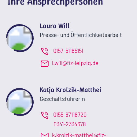
Ihre Ansprechpersonen
Laura Will
Presse- und Öffentlichkeitsarbeit
0157-51185151
l.will@fiz-leipzig.de
Katja Krolzik-Matthei
Geschäftsführerin
0155-67118720
0341-2334678
k.krolzik-matthei@fiz-