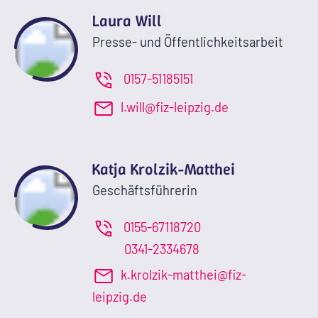
Laura Will
Presse- und Öffentlichkeitsarbeit
0157-51185151
l.will@fiz-leipzig.de
Katja Krolzik-Matthei
Geschäftsführerin
0155-67118720
0341-2334678
k.krolzik-matthei@fiz-
leipzig.de