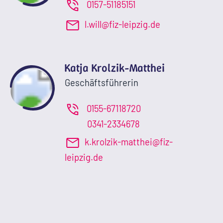
0157-51185151
l.will@fiz-leipzig.de
Katja Krolzik-Matthei
Geschäftsführerin
0155-67118720
0341-2334678
k.krolzik-matthei@fiz-
leipzig.de