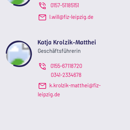
0157-51185151
l.will@fiz-leipzig.de
Katja Krolzik-Matthei
Geschäftsführerin
0155-67118720
0341-2334678
k.krolzik-matthei@fiz-
leipzig.de