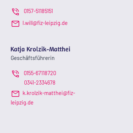
0157-51185151
l.will@fiz-leipzig.de
Katja Krolzik-Matthei
Geschäftsführerin
0155-67118720
0341-2334678
k.krolzik-matthei@fiz-
leipzig.de