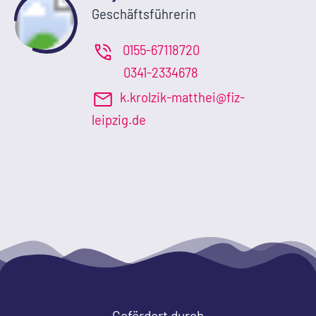
Geschäftsführerin
0155-67118720
0341-2334678
k.krolzik-matthei@fiz-
leipzig.de
Gefördert durch