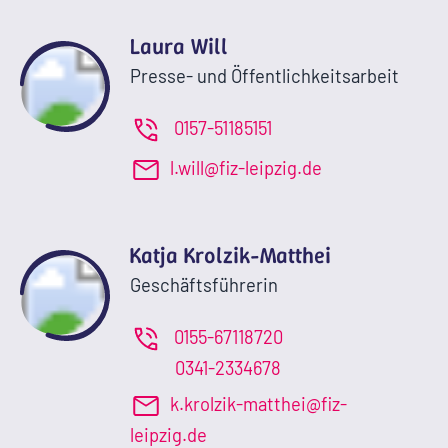
Laura Will
Presse- und Öffentlichkeitsarbeit
0157-51185151
l.will@fiz-leipzig.de
Katja Krolzik-Matthei
Geschäftsführerin
0155-67118720
0341-2334678
k.krolzik-matthei@fiz-
leipzig.de