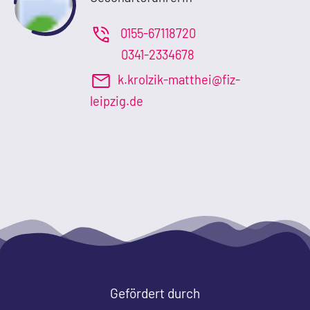
0155-67118720
0341-2334678
k.krolzik-matthei@fiz-
leipzig.de
Gefördert durch