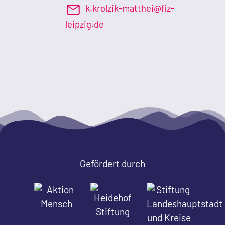
k.krolzik-matthei@fiz-
leipzig.de
Gefördert durch