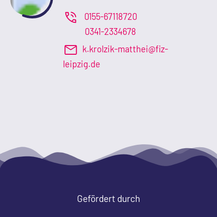
0155-67118720
0341-2334678
k.krolzik-matthei@fiz-
leipzig.de
Gefördert durch