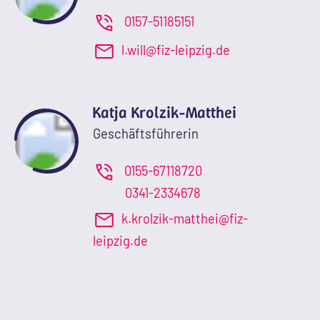
0157-51185151
l.will@fiz-leipzig.de
Katja Krolzik-Matthei
Geschäftsführerin
0155-67118720
0341-2334678
k.krolzik-matthei@fiz-
leipzig.de