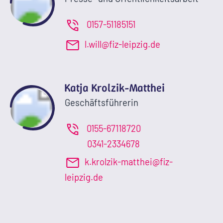
0157-51185151
l.will@fiz-leipzig.de
Katja Krolzik-Matthei
Geschäftsführerin
0155-67118720
0341-2334678
k.krolzik-matthei@fiz-
leipzig.de