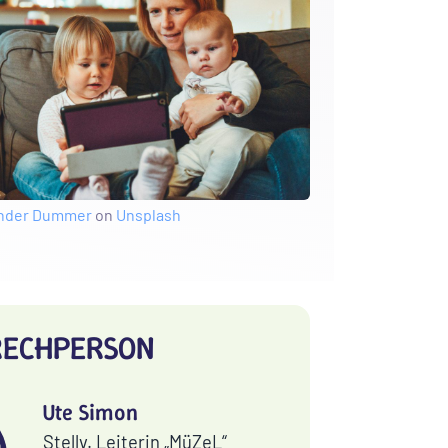
nder Dummer
on
Unsplash
RECHPERSON
Ute Simon
Stellv. Leiterin „MüZeL“