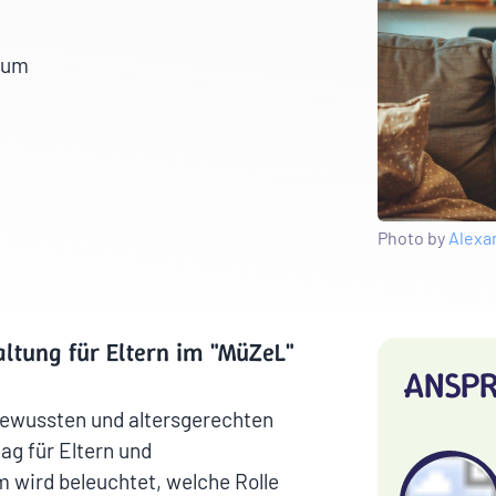
rum
Photo by
Alexa
ltung für Eltern im "MüZeL"
ANSP
bewussten und altersgerechten
ag für Eltern und
 wird beleuchtet, welche Rolle