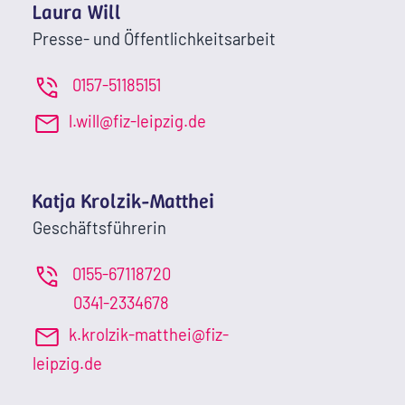
Laura Will
Presse- und Öffentlichkeitsarbeit
0157-51185151
l.will@fiz-leipzig.de
Katja Krolzik-Matthei
Geschäftsführerin
0155-67118720
0341-2334678
k.krolzik-matthei@fiz-
leipzig.de