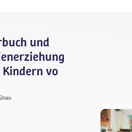
rbuch und
ienerziehung
t Kindern vo
rünau