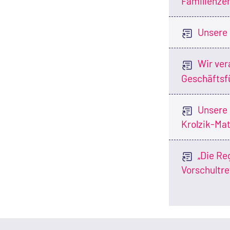
Familienze
Unsere 
Wir ver
Geschäftsf
Unsere 
Krolzik-Mat
„Die Re
Vorschultre