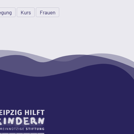
egung
Kurs
Frauen