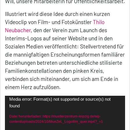
Will, unsere Mitarbeiterin für Öffentlichkeitsarbeit.
Illustriert wird diese Idee durch einen kurzen
Videoclip von Film- und Fotokünstler
Thilo
Neubacher
, den der Verein zum Launch des
Interims-Logos auf seiner Website und in den
Sozialen Medien veröffentlicht: Stellvertretend für
die mannigfaltigen Erscheinungsformen familiärer
Beziehungen betreten unterschiedliche stilisierte
Familienkonstellationen den pinken Kreis,
verbinden sich miteinander, um sich am Ende in
einem Herz aufzulösen.
Video-
Media error: Format(s) not supported or source(s) not
found
Player
Datei herunterladen: https://muetterzentrum-leipzig.de/wp-
content/uploads/2024/10/MueZeL_Logofilm_quer.mp4?_=1