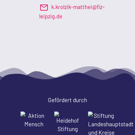
k.krolzik-matthei@fiz-
leipzig.de
Gefördert durch